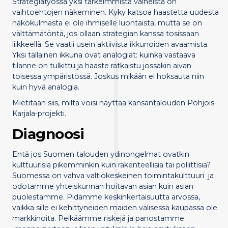
Strategiatyössä yksi tärkeimmistä vaiheista on
vaihtoehtojen näkeminen. Kyky katsoa haastetta uudesta
näkökulmasta ei ole ihmiselle luontaista, mutta se on
välttämätöntä, jos ollaan strategian kanssa tosissaan
liikkeellä. Se vaatii usein aktiivista ikkunoiden avaamista.
Yksi tällainen ikkuna ovat analogiat: kuinka vastaava
tilanne on tulkittu ja haaste ratkaistu jossakin aivan
toisessa ympäristössä. Joskus mikään ei hoksauta niin
kuin hyvä analogia.
Mietitään siis, miltä voisi näyttää kansantalouden Pohjois-
Karjala-projekti.
Diagnoosi
Entä jos Suomen talouden ydinongelmat ovatkin
kulttuurisia pikemminkin kuin rakenteellisia tai poliittisia?
Suomessa on vahva valtiokeskeinen toimintakulttuuri ja
odotamme yhteiskunnan hoitavan asian kuin asian
puolestamme. Pidämme keskinkertaisuutta arvossa,
vaikka sille ei kehittyneiden maiden välisessä kaupassa ole
markkinoita. Pelkäämme riskejä ja panostamme