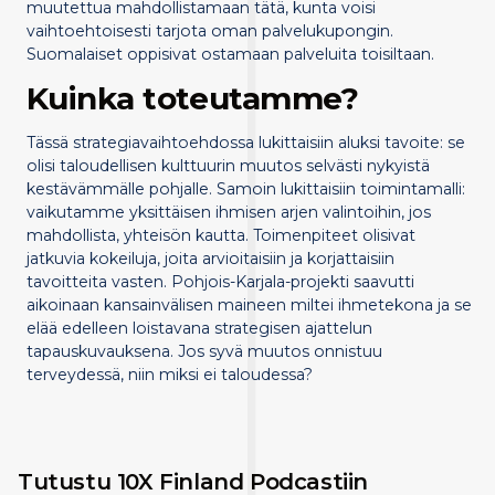
muutettua mahdollistamaan tätä, kunta voisi
vaihtoehtoisesti tarjota oman palvelukupongin.
Suomalaiset oppisivat ostamaan palveluita toisiltaan.
Kuinka toteutamme?
Tässä strategiavaihtoehdossa lukittaisiin aluksi tavoite: se
olisi taloudellisen kulttuurin muutos selvästi nykyistä
kestävämmälle pohjalle. Samoin lukittaisiin toimintamalli:
vaikutamme yksittäisen ihmisen arjen valintoihin, jos
mahdollista, yhteisön kautta. Toimenpiteet olisivat
jatkuvia kokeiluja, joita arvioitaisiin ja korjattaisiin
tavoitteita vasten. Pohjois-Karjala-projekti saavutti
aikoinaan kansainvälisen maineen miltei ihmetekona ja se
elää edelleen loistavana strategisen ajattelun
tapauskuvauksena. Jos syvä muutos onnistuu
terveydessä, niin miksi ei taloudessa?
Tutustu 10X Finland Podcastiin