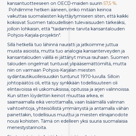
kansantuotteeseen on OECD-maiden suurin
57,5 %
.
Pohdimme hetken ääneen, onko mitään keinoa
vaikuttaa suomalaisten käyttäytymiseen siten, että kaikki
kokisivat Suomen taloudellisen tulevaisuuden tärkeäksi,
jolloin lohkaisin, että "taidamme tarvita kansantalouden
Pohjois-Karjala-projektin".
Sillä hetkellä tuo lähinnä nauratti ja jatkoimme juttua
muista asioista, mutta tuo analogia kansanterveyden ja
kansantalouden välillä ei jättänyt minua rauhaan. Suomen
talouden ongelmat tuntuvat ylipääsemättömiltä, mutta
niin on varmaan Pohjois-Karjalan miesten
sydäntautikuolleisuuskin tuntunut 1970-luvulla. Silloin
johtopäätös oli, että syy synkkään todellisuuteen oli
elintavoissa eli uskomuksissa, opitussa ja arjen valinnoissa.
Kun sitten löydettiin keinot muuttaa arkea, ei
saarnaamalla eikä verottamalla, vaan lisäämällä valinnan
vaihtoehtoja, yhteisöllistä ymmärrystä ja antamalla vähän
painettakin, todellisuus muuttui ja miesten elinajanodote
nousi kohisten. Tämä on edelleen yksi suuria suomalaisia
menestystarinoita.