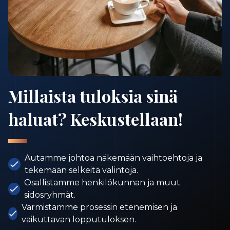
Millaista tuloksia sinä
haluat? Keskustellaan!
Autamme johtoa näkemään vaihtoehtoja ja
tekemään selkeitä valintoja.
Osallistamme henkilökunnan ja muut
sidosryhmät.
Varmistamme prosessin etenemisen ja
vaikuttavan lopputuloksen.