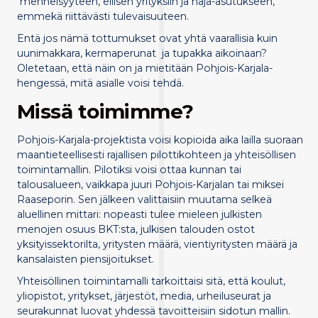
menneisyyteen, eilisen yrityksiin ja haja-asutukseen,
emmekä riittävästi tulevaisuuteen.
Entä jos nämä tottumukset ovat yhtä vaarallisia kuin
uunimakkara, kermaperunat ja tupakka aikoinaan?
Oletetaan, että näin on ja mietitään Pohjois-Karjala-
hengessä, mitä asialle voisi tehdä.
Missä toimimme?
Pohjois-Karjala-projektista voisi kopioida aika lailla suoraan
maantieteellisesti rajallisen pilottikohteen ja yhteisöllisen
toimintamallin. Pilotiksi voisi ottaa kunnan tai
talousalueen, vaikkapa juuri Pohjois-Karjalan tai miksei
Raaseporin. Sen jälkeen valittaisiin muutama selkeä
aluellinen mittari: nopeasti tulee mieleen julkisten
menojen osuus BKT:sta, julkisen talouden ostot
yksityissektorilta, yritysten määrä, vientiyritysten määrä ja
kansalaisten piensijoitukset.
Yhteisöllinen toimintamalli tarkoittaisi sitä, että koulut,
yliopistot, yritykset, järjestöt, media, urheiluseurat ja
seurakunnat luovat yhdessä tavoitteisiin sidotun mallin.