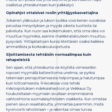
osallistua yhteiskuntaan kuin palkkatyö.
Opinahjot ottaisivat roolin yrittäjyyskasvattajina
Jokainen yläkoulun ja lukion luokka voisi kerran vuodessa
perustaa miniyrityksen ja myydä oikeita tuotteita tai
palveluita. Kun nuori saa kokemuksen, että oma idea voi
muuttua myynniksi, asenne markkinatalouteen muuttuu
pysyvästi. Yrittäjätaitojen kurssi liitettäisiin osaksi kaikkea
ammatillista ja korkeakouluopetusta.
Sijoittamisesta tehtäisiin normaalimpaa kuin
rahapeleistä
Sen sijaan, että yhteiskunta vie köyhiltä viimeisetkin
roposet myymällä katteettomia unelmia, se pyrkisi
tekemään piensijoittamisesta helpompaa ja halutumpaa
kuin lottoamisesta. R-kioskissa voisi tehdä
mikrosijoituksen indeksirahastoon ja Veikkaus Oy
houkuteltaisiin myymään sivuillaan ensimmäisenä
vaihtoehtona suomalaisyhtiöiden osakkeita. Kun omistaa
pienen siivun reaalitaloutta, ymmärtää paremmin, mistä
hyvinvointi rahoitetaan – ja rakentaa omaa turvaa.