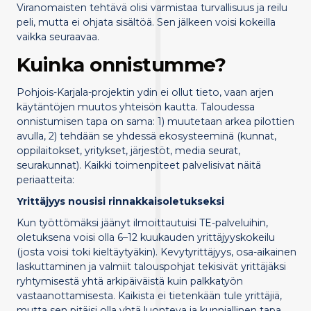
Viranomaisten tehtävä olisi varmistaa turvallisuus ja reilu
peli, mutta ei ohjata sisältöä. Sen jälkeen voisi kokeilla
vaikka seuraavaa.
Kuinka onnistumme?
Pohjois-Karjala-projektin ydin ei ollut tieto, vaan arjen
käytäntöjen muutos yhteisön kautta. Taloudessa
onnistumisen tapa on sama: 1) muutetaan arkea pilottien
avulla, 2) tehdään se yhdessä ekosysteeminä (kunnat,
oppilaitokset, yritykset, järjestöt, media seurat,
seurakunnat). Kaikki toimenpiteet palvelisivat näitä
periaatteita:
Yrittäjyys nousisi rinnakkaisoletukseksi
Kun työttömäksi jäänyt ilmoittautuisi TE-palveluihin,
oletuksena voisi olla 6–12 kuukauden yrittäjyyskokeilu
(josta voisi toki kieltäytyäkin). Kevytyrittäjyys, osa-aikainen
laskuttaminen ja valmiit talouspohjat tekisivät yrittäjäksi
ryhtymisestä yhtä arkipäiväistä kuin palkkatyön
vastaanottamisesta. Kaikista ei tietenkään tule yrittäjiä,
mutta sen pitäisi olla yhtä luonteva ja kunniallinen tapa