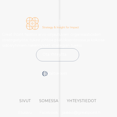
Great Point fasilitoi arvo-ohjautuvien organisaatioiden
strategiatyötä, tukee johtoa päätöksenteossa ja kokoaa
sidosryhmien näkemykset strategian tueksi.
Ota Yhteyttä
Valitse kieli
SIVUT
SOMESSA
YHTEYSTIEDOT
Etusivu
Facebook
jaakko@greatpoint.fi