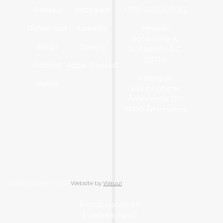
Palvelut
Instagram
+358 40 508 0062
Referenssit
LinkedIn
Helsinki
Sofia Helsinki
Blogit
Spotify
Sofiankatu 4 C
00170
Podcast
Apple Podcast
Raasepori
Meistä
Villa Kingfisher
Åminnentie 130
10410 Åminnefors
© 2025. Great Point Oy.
Website by
Wauu!
Tietosuojaseloste
Evästekäytäntö