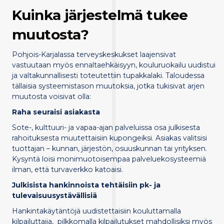
Kuinka järjestelmä tukee
muutosta?
Pohjois-Karjalassa terveyskeskukset laajensivat
vastuutaan myös ennaltaehkäisyyn, kouluruokailu uudistui
ja valtakunnallisesti toteutettiin tupakkalaki. Taloudessa
tällaisia systeemistason muutoksia, jotka tukisivat arjen
muutosta voisivat olla:
Raha seuraisi asiakasta
Sote-, kulttuuri- ja vapaa-ajan palveluissa osa julkisesta
rahoituksesta muutettaisiin kupongeiksi. Asiakas valitsisi
tuottajan – kunnan, järjestön, osuuskunnan tai yrityksen.
Kysyntä loisi monimuotoisempaa palveluekosysteemiä
ilman, että turvaverkko katoaisi.
Julkisista hankinnoista tehtäisiin pk- ja
tulevaisuusystävällisiä
Hankintakäytäntöjä uudistettaisiin kouluttamalla
kilpailuttajia, pilkkomalla kilpailutukset mahdollisiksi myös