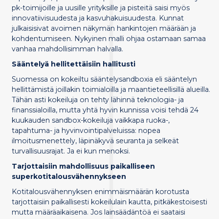
pk-toimijoille ja uusille yrityksille ja pisteitä saisi myös
innovatiivisuudesta ja kasvuhakuisuudesta. Kunnat
julkaisisivat avoimen näkymän hankintojen määrään ja
kohdentumiseen. Nykyinen malli ohjaa ostamaan samaa
vanhaa mahdollisimman halvalla.
Sääntelyä hellitettäisiin hallitusti
Suomessa on kokeiltu sääntelysandboxia eli sääntelyn
hellittämistä joillakin toimialoilla ja maantieteellisillä alueilla.
Tähän asti kokeiluja on tehty lähinnä teknologia- ja
finanssialoilla, mutta yhtä hyvin kunnissa voisi tehdä 24
kuukauden sandbox-kokeiluja vaikkapa ruoka-,
tapahtuma- ja hyvinvointipalveluissa: nopea
ilmoitusmenettely, läpinäkyvä seuranta ja selkeät
turvallisuusrajat. Ja ei kun menoksi.
Tarjottaisiin mahdollisuus paikalliseen
superkotitalousvähennykseen
Kotitalousvähennyksen enimmäismäärän korotusta
tarjottaisiin paikallisesti kokeilulain kautta, pitkäkestoisesti
mutta määräaikaisena. Jos lainsäädäntöä ei saataisi