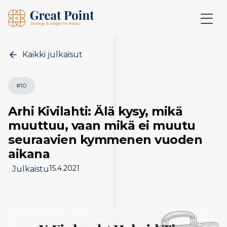
Kaikki julkaisut
#
10
Arhi Kivilahti: Älä kysy, mikä
muuttuu, vaan mikä ei muutu
seuraavien kymmenen vuoden
aikana
15.4.2021
Julkaistu