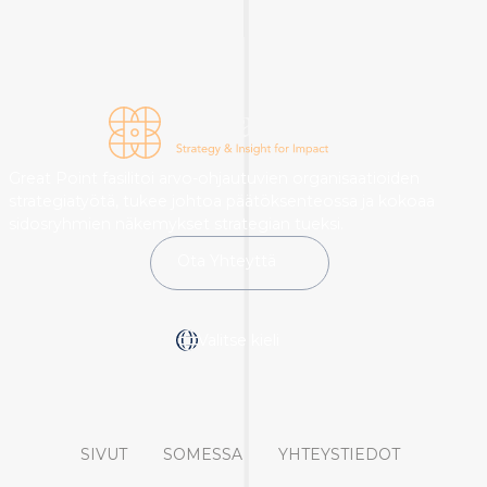
Great Point fasilitoi arvo-ohjautuvien organisaatioiden
strategiatyötä, tukee johtoa päätöksenteossa ja kokoaa
sidosryhmien näkemykset strategian tueksi.
Ota Yhteyttä
Valitse kieli
SIVUT
SOMESSA
YHTEYSTIEDOT