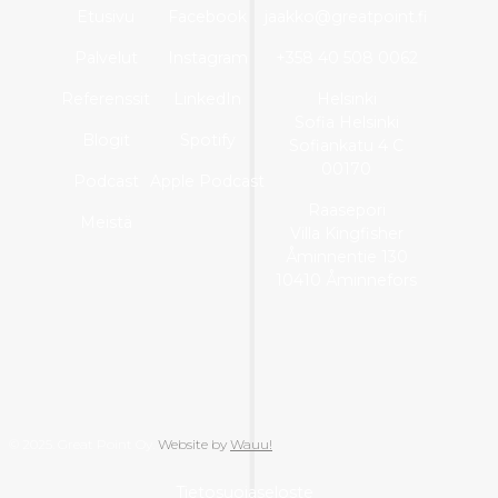
Etusivu
Facebook
jaakko@greatpoint.fi
Palvelut
Instagram
+358 40 508 0062
Referenssit
LinkedIn
Helsinki
Sofia Helsinki
Blogit
Spotify
Sofiankatu 4 C
00170
Podcast
Apple Podcast
Raasepori
Meistä
Villa Kingfisher
Åminnentie 130
10410 Åminnefors
© 2025. Great Point Oy.
Website by
Wauu!
Tietosuojaseloste