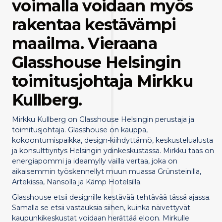
voimalla voidaan myös
rakentaa kestävämpi
maailma. Vieraana
Glasshouse Helsingin
toimitusjohtaja Mirkku
Kullberg.
Mirkku Kullberg on Glasshouse Helsingin perustaja ja
toimitusjohtaja. Glasshouse on kauppa,
kokoontumispaikka, design-kiihdyttämö, keskustelualusta
ja konsulttiyritys Helsingin ydinkeskustassa. Mirkku taas on
energiapommi ja ideamylly vailla vertaa, joka on
aikaisemmin työskennellyt muun muassa Grünsteinilla,
Artekissa, Nansolla ja Kämp Hotelsilla.
Glasshouse etsii designille kestävää tehtävää tässä ajassa.
Samalla se etsii vastauksia siihen, kuinka näivettyvät
kaupunkikeskustat voidaan herättää eloon. Mirkulle