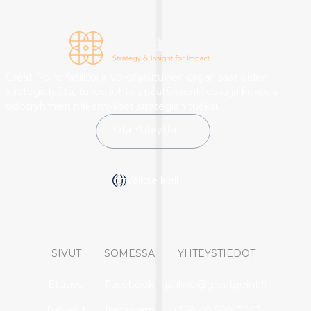
Great Point fasilitoi arvo-ohjautuvien organisaatioiden
strategiatyötä, tukee johtoa päätöksenteossa ja kokoaa
sidosryhmien näkemykset strategian tueksi.
Ota Yhteyttä
Valitse kieli
SIVUT
SOMESSA
YHTEYSTIEDOT
Etusivu
Facebook
jaakko@greatpoint.fi
Palvelut
Instagram
+358 40 508 0062