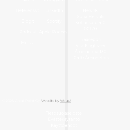
Referenssit
LinkedIn
Helsinki
Sofia Helsinki
Blogit
Spotify
Sofiankatu 4 C
00170
Podcast
Apple Podcast
Raasepori
Meistä
Villa Kingfisher
Åminnentie 130
10410 Åminnefors
© 2025. Great Point Oy.
Website by
Wauu!
Tietosuojaseloste
Evästekäytäntö
Käyttöehdot