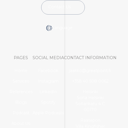
Contact Us
Language
PAGES
SOCIAL MEDIA
CONTACT INFORMATION
Home
Facebook
jaakko@greatpoint.fi
Services
Instagram
+358 40 508 0062
References
LinkedIn
Helsinki
Sofia Helsinki
Blogs
Spotify
Sofiankatu 4 C
00170
Podcast
Apple Podcasts
Raasepori
About Us
Villa Kingfisher