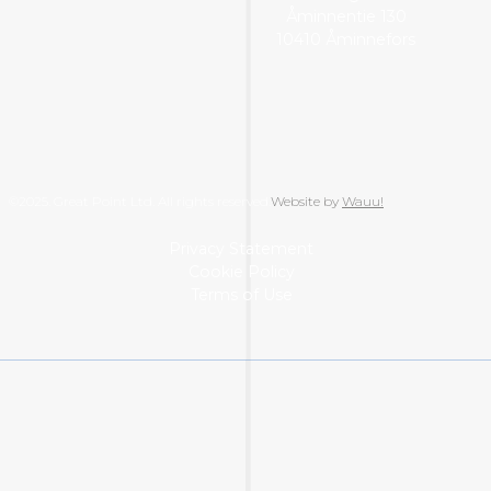
Åminnentie 130
10410 Åminnefors
©2025. Great Point Ltd. All rights reserved.
Website by
Wauu!
Privacy Statement
Cookie Policy
Terms of Use