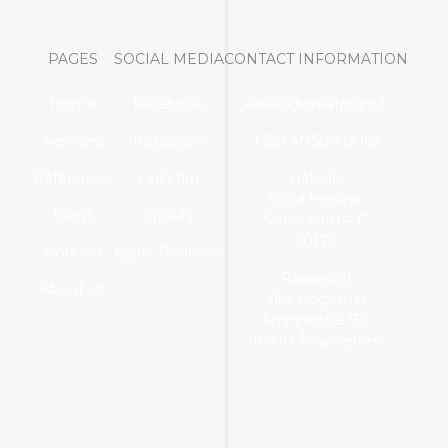
PAGES
SOCIAL MEDIA
CONTACT INFORMATION
Home
Facebook
jaakko@greatpoint.fi
Services
Instagram
+358 40 508 0062
References
LinkedIn
Helsinki
Sofia Helsinki
Blogs
Spotify
Sofiankatu 4 C
00170
Podcast
Apple Podcasts
Raasepori
About Us
Villa Kingfisher
Åminnentie 130
10410 Åminnefors