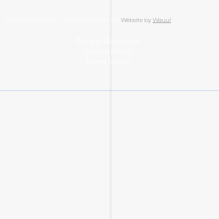
©2025. Great Point Ltd. All rights reserved.
Website by
Wauu!
Privacy Statement
Cookie Policy
Terms of Use